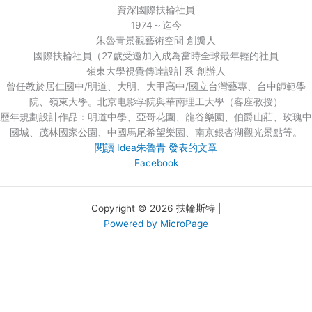
資深國際扶輪社員
1974～迄今
朱魯青景觀藝術空間 創瓣人
國際扶輪社員（27歲受邀加入成為當時全球最年輕的社員
嶺東大學視覺傳達設計系 創辦人
曾任教於居仁國中/明道、大明、大甲高中/國立台灣藝專、台中師範學
院、嶺東大學。北京电影学院與華南理工大學（客座教授）
歷年規劃設計作品：明道中學、亞哥花園、龍谷樂園、伯爵山莊、玫瑰中
國城、茂林國家公園、中國馬尾希望樂園、南京銀杏湖觀光景點等。
閱讀 Idea朱魯青 發表的文章
Facebook
Copyright © 2026 扶輪斯特 |
Powered by MicroPage