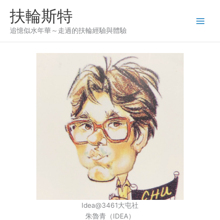
Skip
扶輪斯特
to
content
追憶似水年華～走過的扶輪經驗與體驗
Idea@3461大屯社
朱魯青（IDEA）