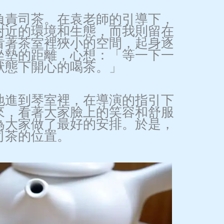
負責司茶。在袁老師的引導下，
附近的環境和生態，而我則留在
看著茶室裡狹小的空間，起身逐
坐墊的距離，心想：「等一下一
狀態下開心的喝茶。」
地進到琴室裡，在導演的指引下
來，看著大家臉上的笑容和舒服
為大家做了最好的安排。於是，
司茶的位置。