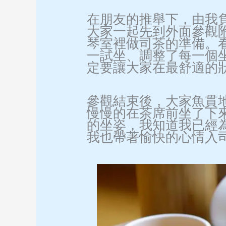
在朋友的推舉下，由我
大家一起先到外面參觀
琴室裡做司茶的準備。
一試坐、調整了每一個
定要讓大家在最舒適的
參觀結束後，大家魚貫
慢慢的在茶席前坐了下
的坐姿，我知道我已經
我也帶著愉快的心情入