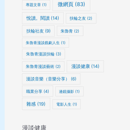
微網頁
(83)
專題文章
(1)
悅讀。閱讀
(14)
扶輪之友
(2)
扶輪社友
(9)
朱魯青
(2)
朱魯青漫談戲劇人生
(1)
朱魯青漫談扶輪
(3)
漫談健康
(14)
朱魯青漫談藝術
(2)
漫談音樂（音樂分享）
(6)
職業分享
(4)
邊鏡攝影
(1)
雜感
(19)
電影人生
(1)
漫談健康