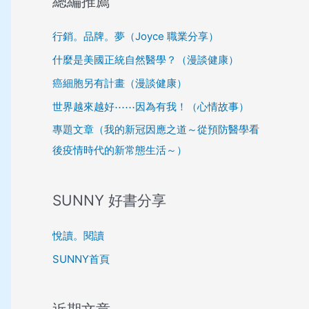
總編推薦
行銷。品牌。夢（Joyce 職業分享）
什麼是美國正統自然醫學？（漫談健康）
癌細胞另有計畫（漫談健康）
世界越來越好⋯⋯因為有我！（心情故事）
專題文章（我的新冠因應之道～從預防醫學看
後疫情時代的新常態生活～）
SUNNY 好書分享
悅讀。閱讀
SUNNY首頁