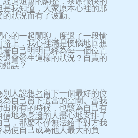
，經過短暫的調整，茶席很快的
但是我知道，大家原本心裡的那
發的狀況而有了波動。
開心的一起閒聊，度過了一段愉
山路上，我心裡滿是懊惱地回想
想著自己明明已經為每一個位置
麼還會發生這樣的狀況？自責的
的錯誤？
為別人設想著留下一個最好的位
該為自己留下適當的空間。當我
付出所有的時候，也該為自己有
自信地為身邊的人盡心地安排了
自己，那麼不僅無法給予對方我
容易使自己成為他人最大的負