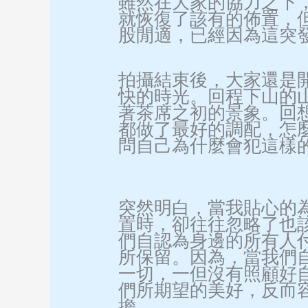
雖然在大家的協力之下
就恢復了該有的佈置，
股閒適，已經因為這突
拍攝結束後，大家還是
快的時光。回程下山的
著茶席之初的景象。回
都做了最好的調配，怎
問自己為什麼會犯這樣
突然明白，當我貼心的
置時，卻往往忽略了也
們自認為身邊的所有人
所保留。因為，當我們
一切，一但沒有照顧好
們所期望的美好，反而
擔。