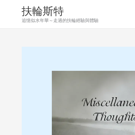
Skip
扶輪斯特
to
content
追憶似水年華～走過的扶輪經驗與體驗