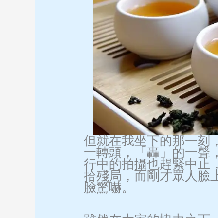
但就在我坐下的那一刻
一轉頭，「轟」的一聲
行中的拍攝也趕緊中止
拾殘局，而剛才眾人臉
臉驚嚇。