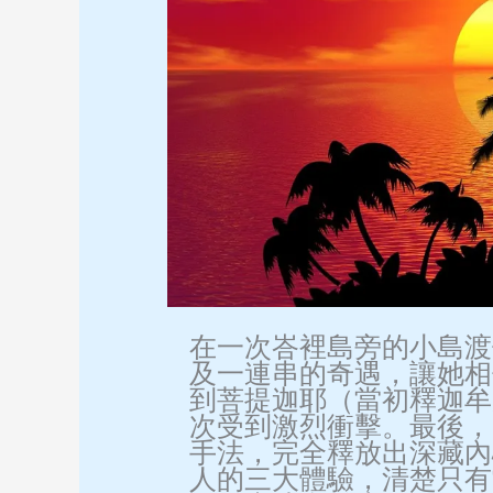
在一次峇裡島旁的小島渡
及一連串的奇遇，讓她相
到菩提迦耶（當初釋迦牟
次受到激烈衝擊。最後，
手法，完全釋放出深藏內
人的三大體驗，清楚只有