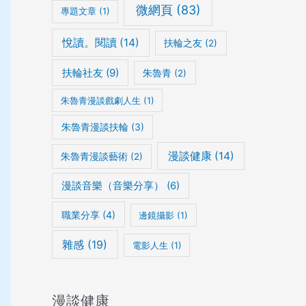
微網頁
(83)
專題文章
(1)
悅讀。閱讀
(14)
扶輪之友
(2)
扶輪社友
(9)
朱魯青
(2)
朱魯青漫談戲劇人生
(1)
朱魯青漫談扶輪
(3)
漫談健康
(14)
朱魯青漫談藝術
(2)
漫談音樂（音樂分享）
(6)
職業分享
(4)
邊鏡攝影
(1)
雜感
(19)
電影人生
(1)
漫談健康