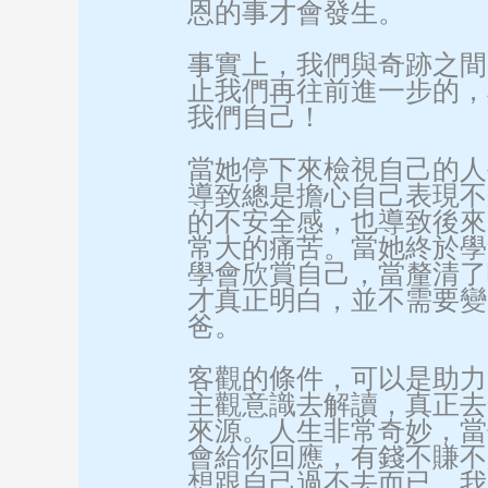
恩的事才會發生。
事實上，我們與奇跡之間
止我們再往前進一步的，
我們自己！
當她停下來檢視自己的人
導致總是擔心自己表現不
的不安全感，也導致後來
常大的痛苦。當她終於學
學會欣賞自己，當釐清了
才真正明白，並不需要變
爸。
客觀的條件，可以是助力
主觀意識去解讀，真正去
來源。人生非常奇妙，當
會給你回應，有錢不賺不
想跟自己過不去而已。我