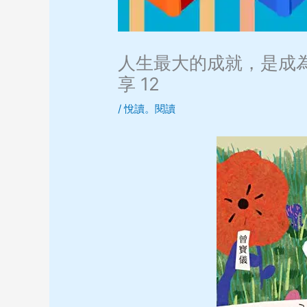
人生最大的成就，是成為
享 12
/
悅讀。閱讀