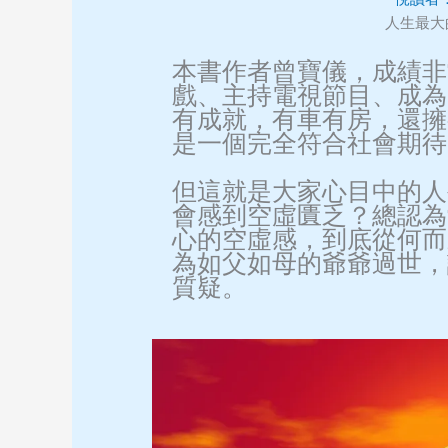
人生最大
本書作者曾寶儀，成績非
戲、主持電視節目、成為
有成就，有車有房，還擁
是一個完全符合社會期待
但這就是大家心目中的人
會感到空虛匱乏？總認為
心的空虛感，到底從何而
為如父如母的爺爺過世，
質疑。