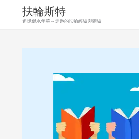
Skip
扶輪斯特
to
content
追憶似水年華～走過的扶輪經驗與體驗