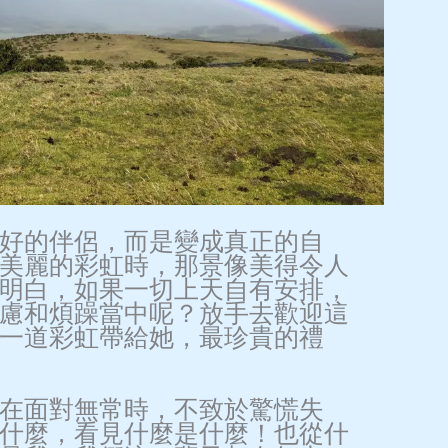
好的伴侶，而是變成真正的自
美麗的彩虹時，那景像美得令人
明白，如果一切上天自有安排，
慮和煩躁當中呢？放手去歡迎這
一道彩虹帶給她，最珍貴的禮
在面對無常時，不致於驚慌失
什麼，看見什麼是什麼！也從什