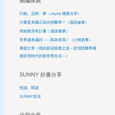
總編推薦
行銷。品牌。夢（Joyce 職業分享）
什麼是美國正統自然醫學？（漫談健康）
癌細胞另有計畫（漫談健康）
世界越來越好⋯⋯因為有我！（心情故事）
專題文章（我的新冠因應之道～從預防醫學看
後疫情時代的新常態生活～）
SUNNY 好書分享
悅讀。閱讀
SUNNY首頁