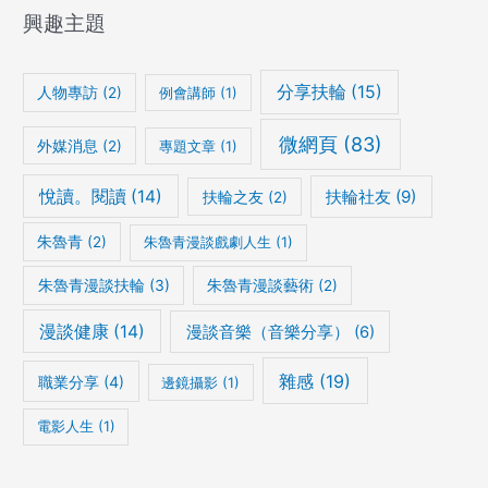
興趣主題
分享扶輪
(15)
人物專訪
(2)
例會講師
(1)
微網頁
(83)
外媒消息
(2)
專題文章
(1)
悅讀。閱讀
(14)
扶輪社友
(9)
扶輪之友
(2)
朱魯青
(2)
朱魯青漫談戲劇人生
(1)
朱魯青漫談扶輪
(3)
朱魯青漫談藝術
(2)
漫談健康
(14)
漫談音樂（音樂分享）
(6)
雜感
(19)
職業分享
(4)
邊鏡攝影
(1)
電影人生
(1)