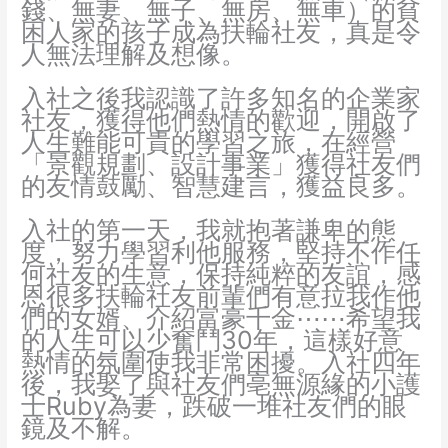
錢、無妻、無子、無房、無車）的貧
困人家的孩子成為扶輪社友，真是令
人無法理解及想像。
入社之後我認識了許多知名的企業家
社友，獲得他們熱情的歡迎，開啟了
人生難能可貴的學習之旅，在經營
「景觀規劃、設計事業」獲得社友們
的友情鼓勵、智慧建言，獲益良多。
入社的第一天，我就抱著謙卑的態
度，努力學習利他服務，堅持不作任
何社友的生意，保持純粹的友誼，感
恩很多扶輪社友前輩們有意拉我作他
們的女婿、介紹富豪千金⋯⋯希望我
的人生可以少奮鬥30年，這樣好意
熱情的氛圍使我非常困擾。入社四年
後，我娶了與社友們亳無源緣的小護
士Ruby為妻，跌破一堆社友們的眼
鏡及不解。