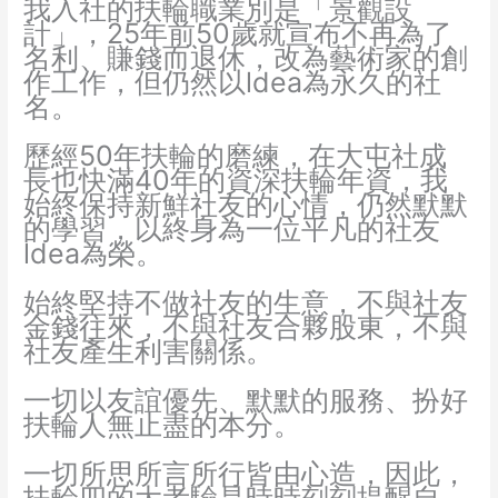
我入社的扶輪職業別是「景觀設
計」，25年前50歲就宣布不再為了
名利、賺錢而退休，改為藝術家的創
作工作，但仍然以ldea為永久的社
名。
歷經50年扶輪的磨練，在大屯社成
長也快滿40年的資深扶輪年資，我
始終保持新鮮社友的心情，仍然默默
的學習，以終身為一位平凡的社友
ldea為榮。
始終堅持不做社友的生意，不與社友
金錢往來，不與社友合夥股東，不與
社友產生利害關係。
一切以友誼優先、默默的服務、扮好
扶輪人無止盡的本分。
一切所思所言所行皆由心造，因此，