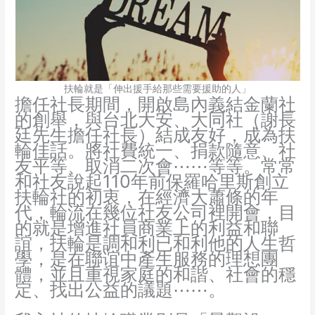
扶輪就是「伸出援手給那些需要援助的人」
擔任社長期間，開啟島內義結金蘭社
的創舉，與台北大安、大同社（謝長
廷先生擔任社長）結成友好，成為扶
輪佳話。將社費統一、捐款隨意、社
友平等、取消二次會⋯⋯等等。常常
和社友說起110年前保羅哈里斯創立
扶輪社的初衷，在經濟大蕭條的年
代，輪流在幾位社友公司裡開會，目
的就是增進社員商業上的利益和聯
誼，扶輪是調和利已和利他的人生哲
學，是在聯谊中產生服務的理想團
體，並且重視家庭的和諧、社會的穩
定、找出公益的議題⋯⋯。