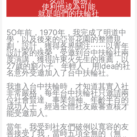
『友誼、服務』
使利他成為可能
就是咱們的扶輪社
5O年前，1970年，我完成了明道中
學，以及後來的亞哥花園的整體規
劃、設計，獲得各界關注⋯⋯以青年
設計家的殊榮，受邀到台中扶輪社兩
度演講，獲得許東火先生的推薦，以
27歲的窮小子、年輕人，用ldea的社
名意外受邀加入了台中扶輪社。
我進入台中扶輪時，才知道其實入社
非常嚴格，每年台中扶輪社只邀請兩
位社會賢達、事業領袖、年齡半百的
成功人士，經過全體社友嚴審查核才
能受邀加入。
當年，我受到社友們破例以寬容的友
善接受了我，當時五項全無的（無