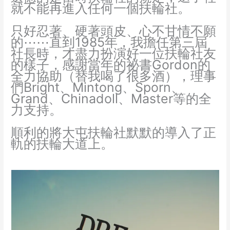
就不能再進入任何一個扶輪社。
只好忍著、硬著頭皮、心不甘情不願
的⋯⋯直到1985年，我擔任第三屆
社長時，才盡力扮演好一位扶輪社友
的樣子，感謝當年的祕書Gordon的
全力協助（替我喝了很多酒），理事
們Bright、Mintong、Sporn、
Grand、Chinadoll、Master等的全
力支持。
順利的將大屯扶輪社默默的導入了正
軌的扶輪大道上。