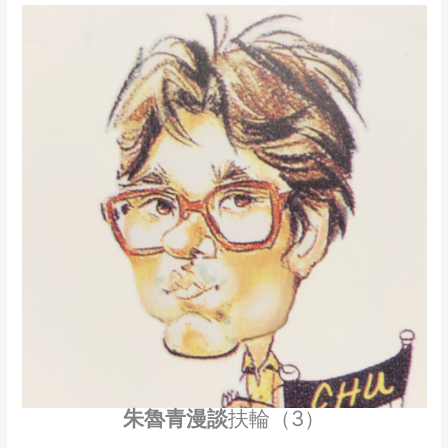
朱魯青漫談
扶輪（3）