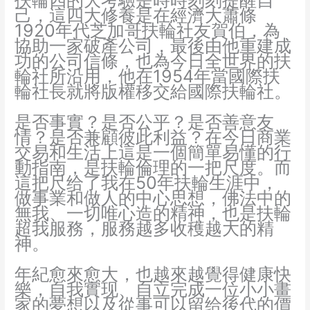
扶輪四的大考驗是時時刻刻提醒自
己，這四大修養是在經濟大蕭條
1920年代芝加哥扶輪社友賀伯，為
協助一家破產公司，最後由他重建成
功的公司信條，也為今日全世界的扶
輪社所沿用，他在1954年當國際扶
輪社長就將版權移交給國際扶輪社。
是否事實？是否公平？是否善意友
情？是否兼顧彼此利益？在今日商業
交易和生活上這是一個簡單易懂的行
動指南，是扶輪倫理的一把尺度。而
這把尺给了我在50年扶輪生涯中，
做事業和做人的中心思想，佛法中的
無我、一切唯心造的精神，也是扶輪
超我服務，服務越多收穫越大的精
神。
年紀愈來愈大，也越來越覺得健康快
樂，自我實现、自立完成一位小小畫
家的夢想以及從事可以留给後代的價