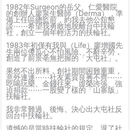
1982年Surgeon的岳父、仁愛醫院
的創辦人廖泉生醫師（Derma），準
備上任區總監前，約我去他公舘懇
談⋯⋯希望我勇敢地脫離台中扶輪
社，創立一個年輕活力的扶輪社。
1983年初僅有我與（Life）廖增國先
生兩位儍瓜心不怕風險、不辭辛勞，
創造了前景亳無把握的「大屯社」。
果然不出所料，創社期間困難重重，
意外連連⋯⋯社友素質良莠不齊⋯⋯
吃喝玩樂、金錢往來、虛榮誇張、強
迫捐款⋯⋯一股變了樣的「山寨版」
扶輪社。
我非常難過、後悔、決心出大屯社反
回台中扶輪社。
遺憾的是當時扶輪社的規定，退了社