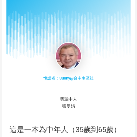
悅讀者：Sunny@台中南區社
我輩中人
張曼娟
這是一本為中年人（35歲到65歲）