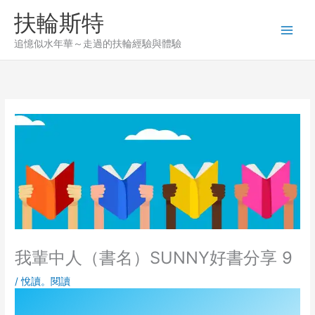
Skip
扶輪斯特
to
content
追憶似水年華～走過的扶輪經驗與體驗
我輩中人（書名）SUNNY好書分享 9
/
悅讀。閱讀