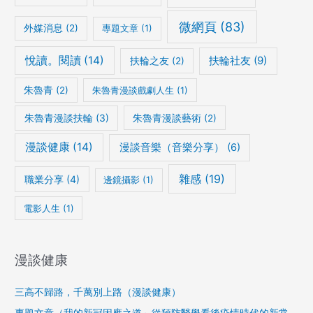
微網頁
(83)
外媒消息
(2)
專題文章
(1)
悅讀。閱讀
(14)
扶輪社友
(9)
扶輪之友
(2)
朱魯青
(2)
朱魯青漫談戲劇人生
(1)
朱魯青漫談扶輪
(3)
朱魯青漫談藝術
(2)
漫談健康
(14)
漫談音樂（音樂分享）
(6)
雜感
(19)
職業分享
(4)
邊鏡攝影
(1)
電影人生
(1)
漫談健康
三高不歸路，千萬別上路（漫談健康）